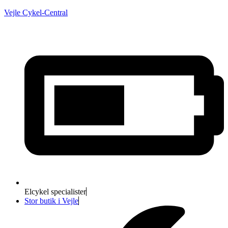
Vejle Cykel-Central
Elcykel specialister
Stor butik i Vejle