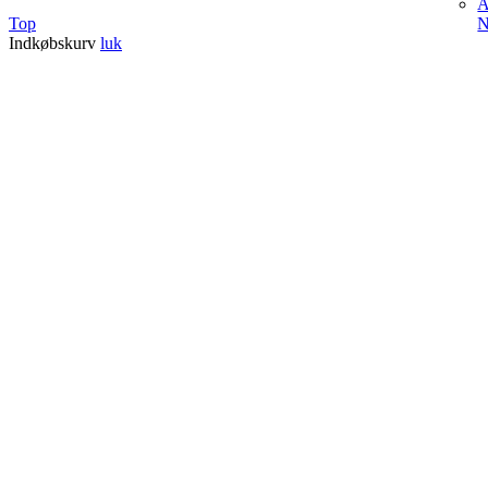
A
N
Top
Indkøbskurv
luk