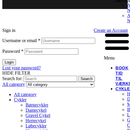
SERVI
A
N
A
N
Sign in
Create an Account
Username or email
*
Password
*
Menu
Login
Lost your password?
BOOK
HIDE FILTER
TID
TIL
Search for:
Search
VÆRK
All category
CYKL
H
All category
D
Cykler
M
Børnecykler
B
Damecykel
L
Gravel Cykel
G
Herrecykel
C
Løbecykler