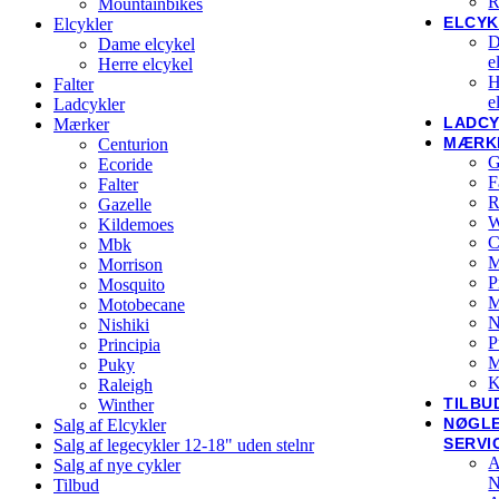
R
Mountainbikes
ELCYK
Elcykler
D
Dame elcykel
e
Herre elcykel
H
Falter
e
Ladcykler
LADC
Mærker
MÆRK
Centurion
G
Ecoride
F
Falter
R
Gazelle
W
Kildemoes
C
Mbk
M
Morrison
P
Mosquito
Motobecane
N
Nishiki
P
Principia
M
Puky
K
Raleigh
TILBU
Winther
NØGL
Salg af Elcykler
SERVI
Salg af legecykler 12-18" uden stelnr
A
Salg af nye cykler
N
Tilbud