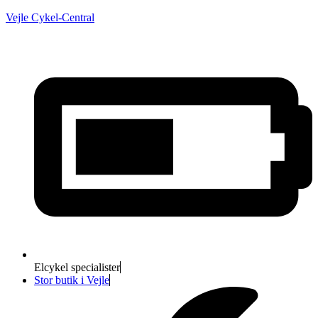
Vejle Cykel-Central
Elcykel specialister
Stor butik i Vejle