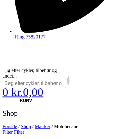
Ring 75820177
Søg efter cykler, tilbehør og
andet...
0
kr.
0,00
×
KURV
Shop
Forside
/
Shop
/
Mærker
/ Motobecane
Filter
Filter