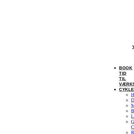
BOOK
TID
TIL
VÆRK
CYKL
H
D
M
B
L
G
C
R