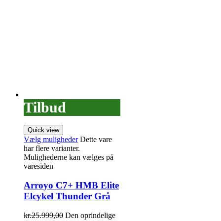
Tilbud
Quick view
Vælg muligheder
Dette vare
har flere varianter.
Mulighederne kan vælges på
varesiden
Arroyo C7+ HMB Elite
Elcykel Thunder Grå
kr.
25.999,00
Den oprindelige