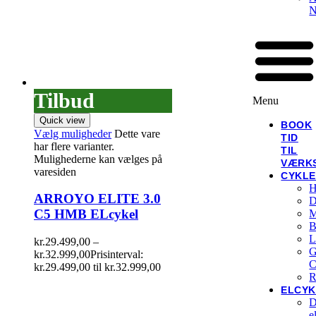
N
Tilbud
Menu
Quick view
BOOK
Vælg muligheder
Dette vare
TID
har flere varianter.
TIL
Mulighederne kan vælges på
VÆRK
varesiden
CYKL
H
ARROYO ELITE 3.0
D
C5 HMB ELcykel
M
B
L
kr.
29.499,00
–
G
kr.
32.999,00
Prisinterval:
C
kr.29.499,00 til kr.32.999,00
R
ELCYK
D
e