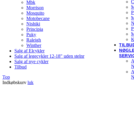
C
Mbk
M
Morrison
P
Mosquito
Motobecane
N
Nishiki
P
Principia
M
Puky
K
Raleigh
TILBU
Winther
NØGL
Salg af Elcykler
SERVI
Salg af legecykler 12-18" uden stelnr
A
Salg af nye cykler
N
Tilbud
A
Top
N
Indkøbskurv
luk