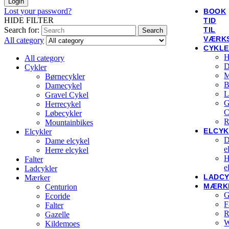
Login
Lost your password?
BOOK
HIDE FILTER
TID
Search for:
TIL
Search
VÆRK
All category
CYKL
H
All category
D
Cykler
M
Børnecykler
B
Damecykel
L
Gravel Cykel
G
Herrecykel
C
Løbecykler
R
Mountainbikes
ELCYK
Elcykler
D
Dame elcykel
e
Herre elcykel
H
Falter
e
Ladcykler
LADC
Mærker
MÆRK
Centurion
G
Ecoride
F
Falter
R
Gazelle
W
Kildemoes