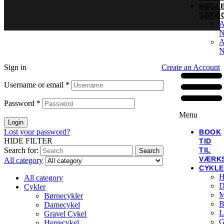
NØGL
SERVI
A
N
A
N
Sign in
Create an Account
Username or email
*
Password
*
Menu
Login
Lost your password?
BOOK
HIDE FILTER
TID
Search for:
TIL
Search
VÆRK
All category
CYKL
H
All category
D
Cykler
M
Børnecykler
B
Damecykel
L
Gravel Cykel
G
Herrecykel