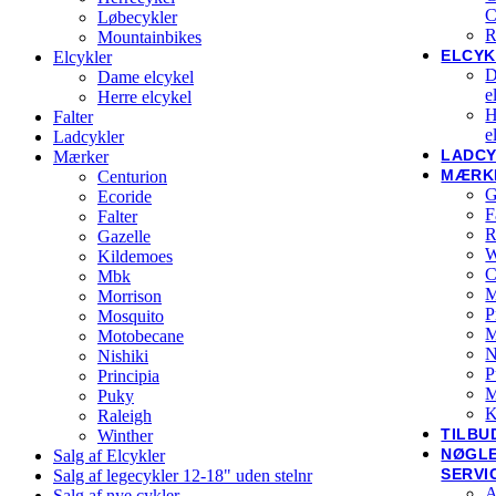
C
Løbecykler
R
Mountainbikes
ELCYK
Elcykler
D
Dame elcykel
e
Herre elcykel
H
Falter
e
Ladcykler
LADC
Mærker
MÆRK
Centurion
G
Ecoride
F
Falter
R
Gazelle
W
Kildemoes
C
Mbk
M
Morrison
P
Mosquito
Motobecane
N
Nishiki
P
Principia
M
Puky
K
Raleigh
TILBU
Winther
NØGL
Salg af Elcykler
SERVI
Salg af legecykler 12-18" uden stelnr
A
Salg af nye cykler