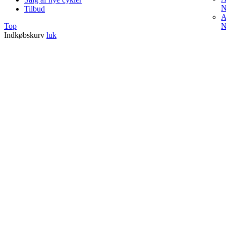
N
Tilbud
A
Top
N
Indkøbskurv
luk