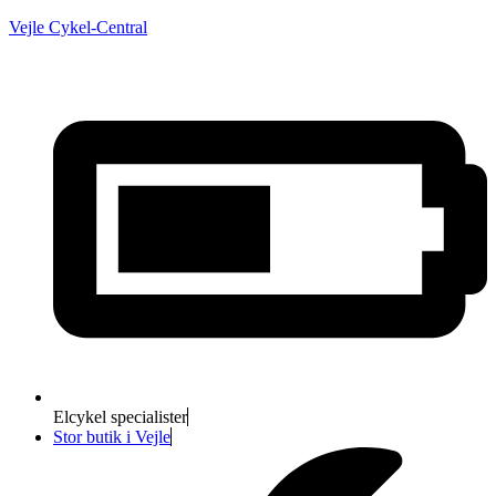
Vejle Cykel-Central
Elcykel specialister
Stor butik i Vejle