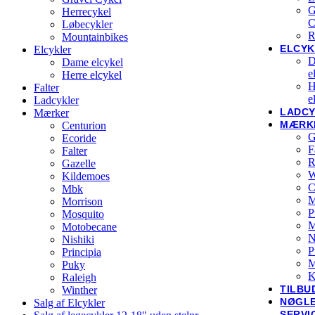
G
Herrecykel
C
Løbecykler
R
Mountainbikes
ELCYK
Elcykler
D
Dame elcykel
e
Herre elcykel
H
Falter
e
Ladcykler
LADC
Mærker
MÆRK
Centurion
G
Ecoride
F
Falter
R
Gazelle
W
Kildemoes
C
Mbk
M
Morrison
P
Mosquito
Motobecane
N
Nishiki
P
Principia
M
Puky
K
Raleigh
TILBU
Winther
NØGL
Salg af Elcykler
SERVI