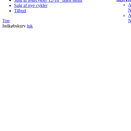
Salg af legecykler 12-18" uden stelnr
A
Salg af nye cykler
N
Tilbud
A
N
Top
Indkøbskurv
luk