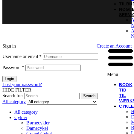
TILBU
NØGL
SERVI
A
N
A
N
Sign in
Create an Account
Username or email
*
Password
*
Menu
Login
Lost your password?
BOOK
HIDE FILTER
TID
TIL
Search for:
Search
VÆRK
All category
CYKL
H
All category
D
Cykler
M
Børnecykler
B
Damecykel
L
Gravel Cykel