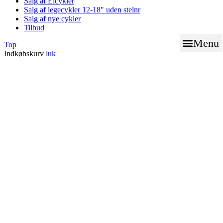
Salg af Elcykler
Salg af legecykler 12-18" uden stelnr
Salg af nye cykler
Tilbud
Menu
Top
Indkøbskurv
luk
BOOK TID TIL VÆRK
NØGLE SERVICE