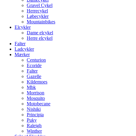
Gravel Cykel
Herrecykel
Løbecykler
Mountainbikes
Elcykler
Dame elcykel
Herre elcykel
Falter
Ladcykler
Mærker
Centurion
Ecoride
Falter
Gazelle
Kildemoes
Mbk
Morrison
Mosquito
Motobecane
Nishiki
Principia
Puky
Raleigh
Winther