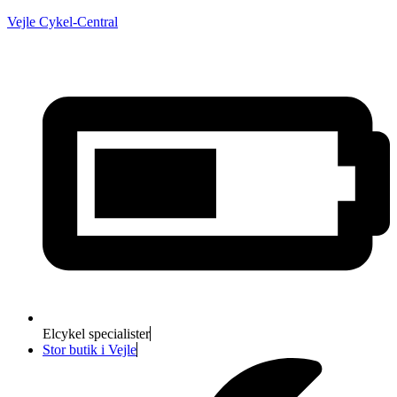
Vejle Cykel-Central
Elcykel specialister
Stor butik i Vejle