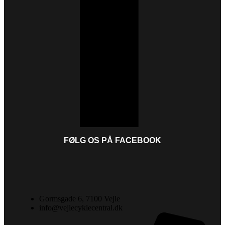
FØLG OS PÅ FACEBOOK
Gormsgade 6, 7100 Vejle
info@vejlecyklecentral.dk