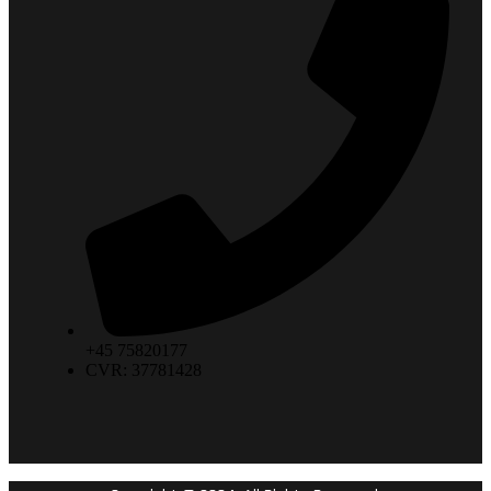
+45 75820177
CVR: 37781428