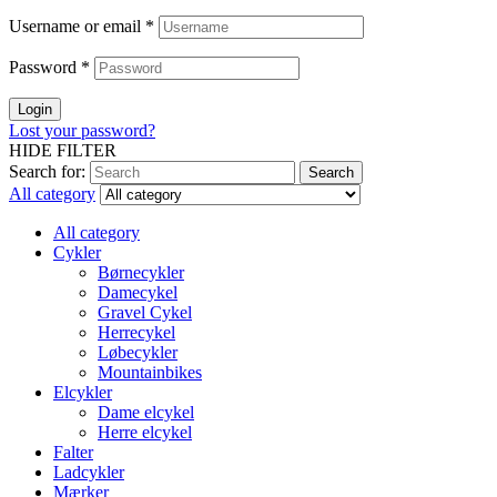
Username or email
*
Password
*
Login
Lost your password?
HIDE FILTER
Search for:
Search
All category
All category
Cykler
Børnecykler
Damecykel
Gravel Cykel
Herrecykel
Løbecykler
Mountainbikes
Elcykler
Dame elcykel
Herre elcykel
Falter
Ladcykler
Mærker