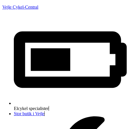
Vejle Cykel-Central
Elcykel specialister
Stor butik i Vejle