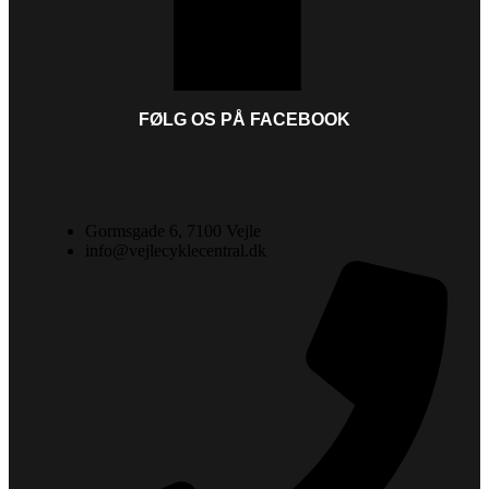
FØLG OS PÅ FACEBOOK
Gormsgade 6, 7100 Vejle
info@vejlecyklecentral.dk