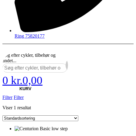
Ring 75820177
Søg efter cykler, tilbehør og
andet...
×
0
kr.
0,00
KURV
Filter
Filter
Viser 1 resultat