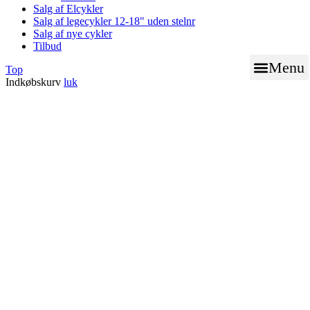
Salg af Elcykler
Salg af legecykler 12-18" uden stelnr
Salg af nye cykler
Tilbud
Menu
Top
Indkøbskurv
luk
BOOK TID TIL VÆRK
NØGLE SERVICE