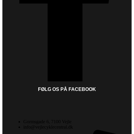
FØLG OS PÅ FACEBOOK
Gormsgade 6, 7100 Vejle
info@vejlecyklecentral.dk