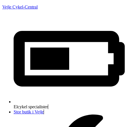
Vejle Cykel-Central
Elcykel specialister
Stor butik i Vejle