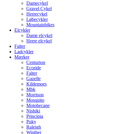
Damecykel
Gravel Cykel
Herrecykel
Løbecykler
Mountainbikes
Elcykler
Dame elcykel
Herre elcykel
Falter
Ladcykler
Mærker
Centurion
Ecoride
Falter
Gazelle
Kildemoes
Mbk
Morrison
Mosquito
Motobecane
Nishiki
Principia
Puky
Raleigh
Winther