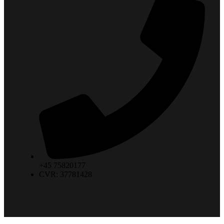
+45 75820177
CVR: 37781428