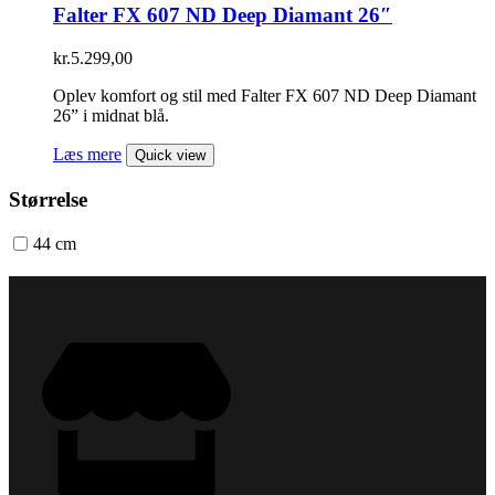
Falter FX 607 ND Deep Diamant 26″
kr.
5.299,00
Oplev komfort og stil med Falter FX 607 ND Deep Diamant
26” i midnat blå.
Læs mere
Quick view
Størrelse
44 cm