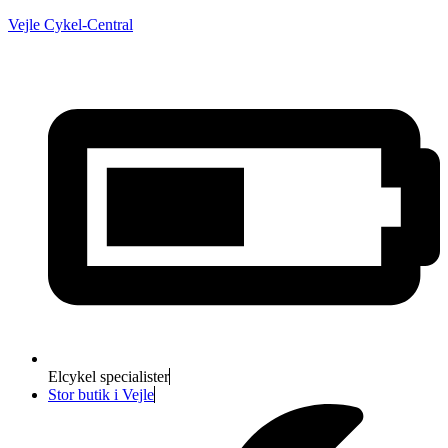
Vejle Cykel-Central
Elcykel specialister
Stor butik i Vejle