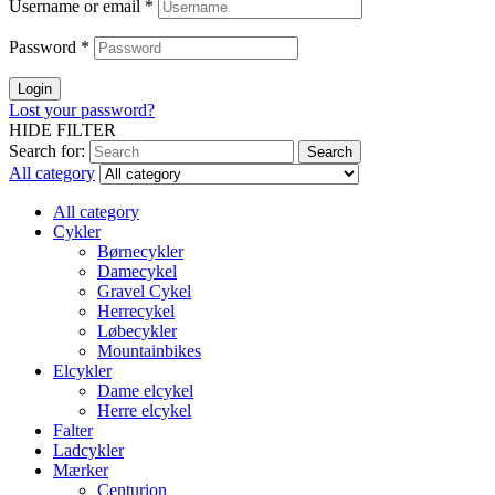
Username or email
*
Password
*
Login
Lost your password?
HIDE FILTER
Search for:
Search
All category
All category
Cykler
Børnecykler
Damecykel
Gravel Cykel
Herrecykel
Løbecykler
Mountainbikes
Elcykler
Dame elcykel
Herre elcykel
Falter
Ladcykler
Mærker
Centurion