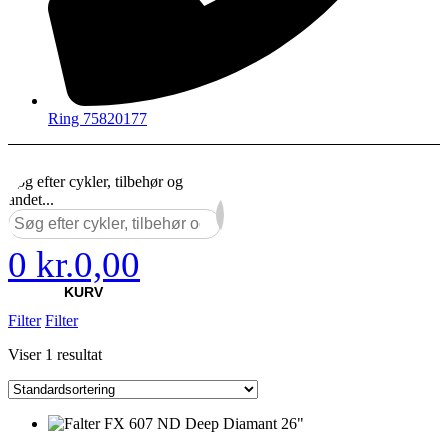
Ring 75820177
Søg efter cykler, tilbehør og
andet...
×
0
kr.
0,00
KURV
Filter
Filter
Viser 1 resultat