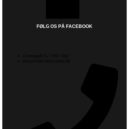
FØLG OS PÅ FACEBOOK
Gormsgade 6, 7100 Vejle
info@vejlecyklecentral.dk