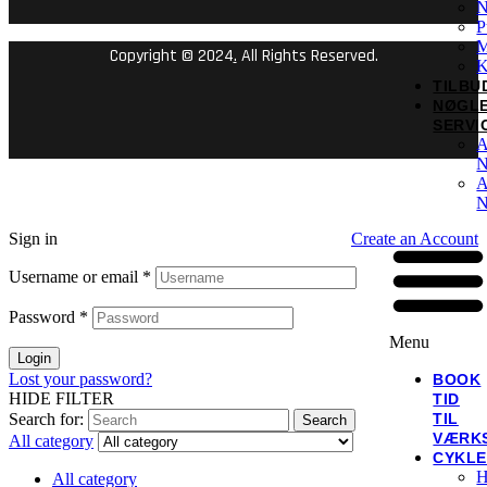
N
P
M
Copyright © 2024
.
All Rights Reserved.
K
TILBU
NØGL
SERVI
A
N
A
N
Sign in
Create an Account
Username or email
*
Password
*
Menu
Login
Lost your password?
BOOK
HIDE FILTER
TID
Search for:
TIL
Search
VÆRK
All category
CYKL
H
All category