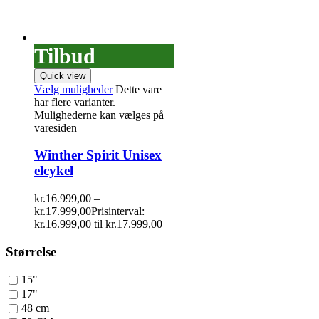
Tilbud
Quick view
Vælg muligheder
Dette vare
har flere varianter.
Mulighederne kan vælges på
varesiden
Winther Spirit Unisex
elcykel
kr.
16.999,00
–
kr.
17.999,00
Prisinterval:
kr.16.999,00 til kr.17.999,00
Størrelse
15"
17"
48 cm