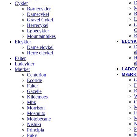
D
Cykler
M
Børnecykler
B
Damecykel
L
Gravel Cykel
G
Herrecykel
C
Løbecykler
R
Mountainbikes
ELCYK
Elcykler
D
Dame elcykel
e
Herre elcykel
H
Falter
e
Ladcykler
LADC
Mærker
MÆRK
Centurion
G
Ecoride
F
Falter
R
Gazelle
W
Kildemoes
C
Mbk
M
Morrison
P
Mosquito
Motobecane
N
Nishiki
P
Principia
M
Puky