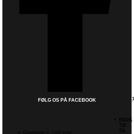
FØLG OS PÅ FACEBOOK
BOOK
TID
TIL
Gormsgade 6, 7100 Vejle