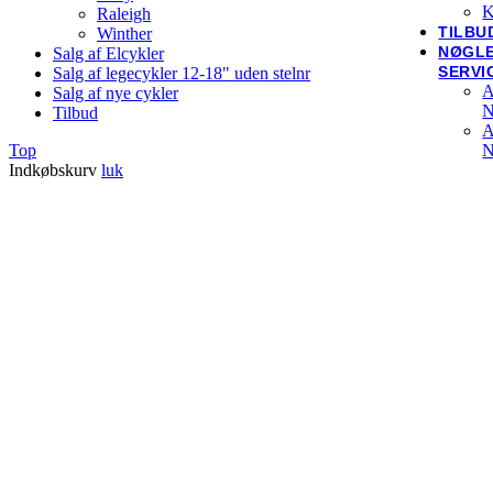
K
Raleigh
TILBU
Winther
NØGL
Salg af Elcykler
SERVI
Salg af legecykler 12-18" uden stelnr
A
Salg af nye cykler
N
Tilbud
A
Top
N
Indkøbskurv
luk