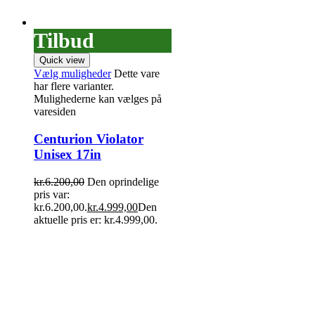
Tilbud
Quick view
Vælg muligheder
Dette vare
har flere varianter.
Mulighederne kan vælges på
varesiden
Centurion Violator
Unisex 17in
kr.
6.200,00
Den oprindelige
pris var:
kr.6.200,00.
kr.
4.999,00
Den
aktuelle pris er: kr.4.999,00.