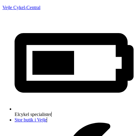
Vejle Cykel-Central
Elcykel specialister
Stor butik i Vejle