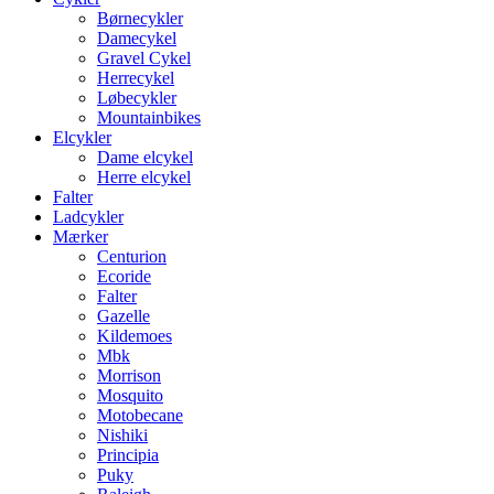
Børnecykler
Damecykel
Gravel Cykel
Herrecykel
Løbecykler
Mountainbikes
Elcykler
Dame elcykel
Herre elcykel
Falter
Ladcykler
Mærker
Centurion
Ecoride
Falter
Gazelle
Kildemoes
Mbk
Morrison
Mosquito
Motobecane
Nishiki
Principia
Puky