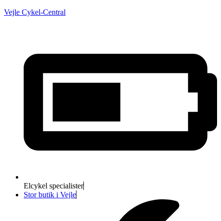
Vejle Cykel-Central
Elcykel specialister
Stor butik i Vejle