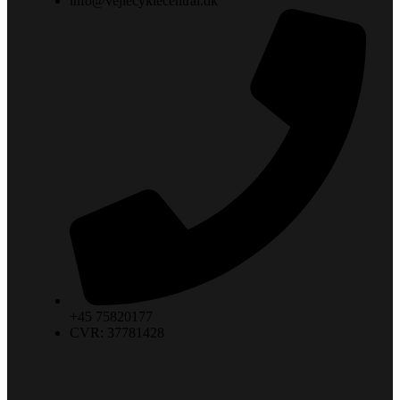
info@vejlecyklecentral.dk
+45 75820177
CVR: 37781428