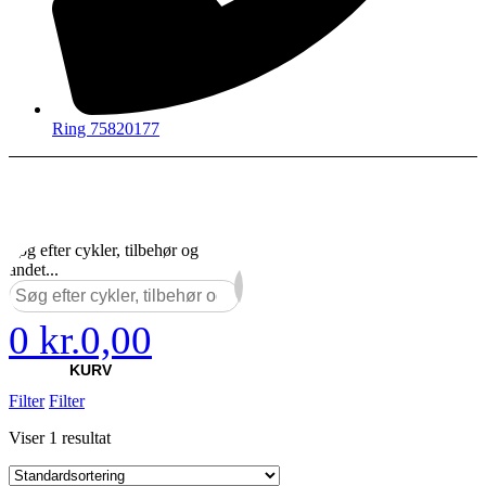
Ring 75820177
Søg efter cykler, tilbehør og
andet...
×
0
kr.
0,00
KURV
Filter
Filter
Viser 1 resultat