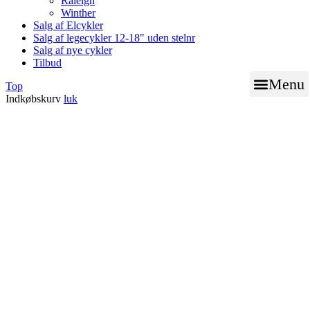
Raleigh
Winther
Salg af Elcykler
Salg af legecykler 12-18" uden stelnr
Salg af nye cykler
Tilbud
Menu
Top
Indkøbskurv
luk
BOOK TID TIL VÆRK
NØGLE SERVICE