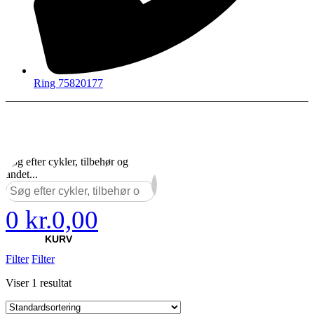
Ring 75820177
Søg efter cykler, tilbehør og
andet...
×
0
kr.
0,00
KURV
Filter
Filter
Viser 1 resultat