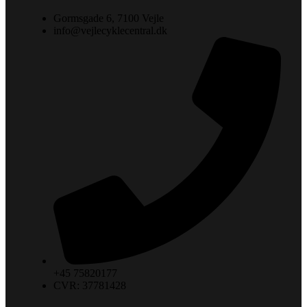
Gormsgade 6, 7100 Vejle
info@vejlecyklecentral.dk
+45 75820177
CVR: 37781428