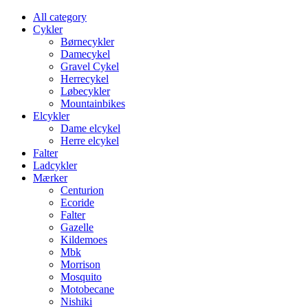
All category
Cykler
Børnecykler
Damecykel
Gravel Cykel
Herrecykel
Løbecykler
Mountainbikes
Elcykler
Dame elcykel
Herre elcykel
Falter
Ladcykler
Mærker
Centurion
Ecoride
Falter
Gazelle
Kildemoes
Mbk
Morrison
Mosquito
Motobecane
Nishiki