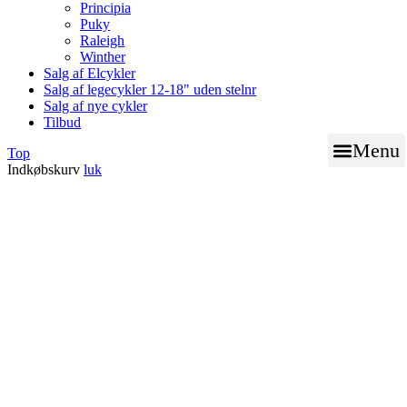
Principia
Puky
Raleigh
Winther
Salg af Elcykler
Salg af legecykler 12-18" uden stelnr
Salg af nye cykler
Tilbud
Menu
Top
Indkøbskurv
luk
BOOK TID TIL VÆRK
NØGLE SERVICE