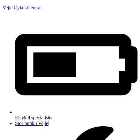
Vejle Cykel-Central
Elcykel specialister
Stor butik i Vejle