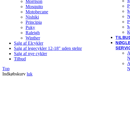
M
Morrison
P
Mosquito
Motobecane
N
Nishiki
P
Principia
M
Puky
K
Raleigh
TILBU
Winther
NØGL
Salg af Elcykler
SERVI
Salg af legecykler 12-18" uden stelnr
A
Salg af nye cykler
N
Tilbud
A
N
Top
Indkøbskurv
luk