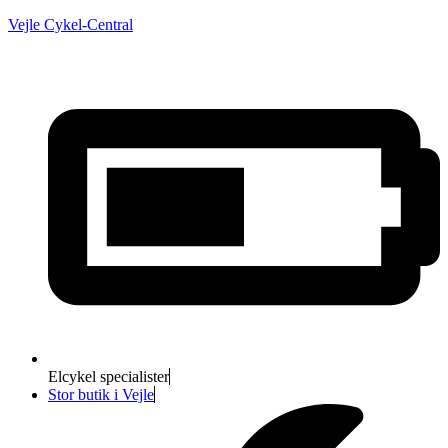
Vejle Cykel-Central
Elcykel specialister
Stor butik i Vejle