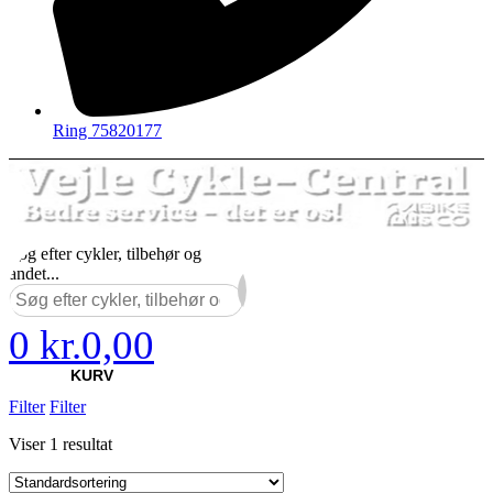
Ring 75820177
Søg efter cykler, tilbehør og
andet...
×
0
kr.
0,00
KURV
Filter
Filter
Viser 1 resultat