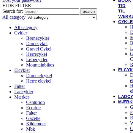
Lost your password?
BOOK
HIDE FILTER
TID
TIL
Search for:
Search
VÆRK
All category
CYKL
H
All category
D
Cykler
M
Børnecykler
B
Damecykel
L
Gravel Cykel
G
Herrecykel
C
Løbecykler
R
Mountainbikes
ELCYK
Elcykler
D
Dame elcykel
e
Herre elcykel
H
Falter
e
Ladcykler
LADC
Mærker
MÆRK
Centurion
G
Ecoride
F
Falter
R
Gazelle
W
Kildemoes
C
Mbk