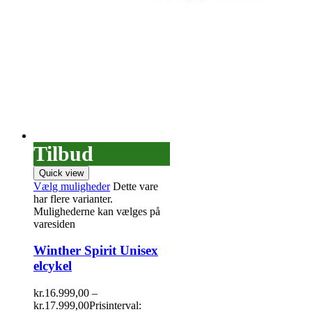
Tilbud
Quick view
Vælg muligheder
Dette vare
har flere varianter.
Mulighederne kan vælges på
varesiden
Winther Spirit Unisex
elcykel
kr.
16.999,00
–
kr.
17.999,00
Prisinterval: