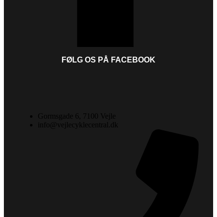
FØLG OS PÅ FACEBOOK
Gormsgade 6, 7100 Vejle
info@vejlecyklecentral.dk