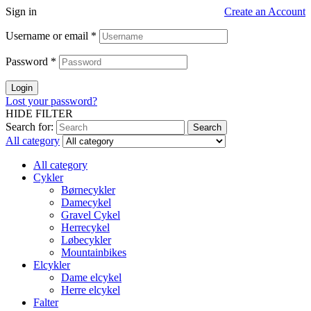
Sign in
Create an Account
Username or email
*
Password
*
Login
Lost your password?
HIDE FILTER
Search for:
Search
All category
All category
Cykler
Børnecykler
Damecykel
Gravel Cykel
Herrecykel
Løbecykler
Mountainbikes
Elcykler
Dame elcykel
Herre elcykel
Falter