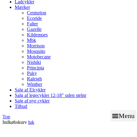
Ladcykler
Mærker
Centurion
Ecoride
Falter
Gazelle
Kildemoes
Mbk
Morrison
Mosquito
Motobecane
Nishiki
Principia
Puky
Raleigh
Winther
Salg af Elcykler
Salg af legecykler 12-18" uden stelnr
Salg af nye cykler
Tilbud
Menu
Top
Indkøbskurv
luk
BOOK TID TIL VÆRK
NØGLE SERVICE