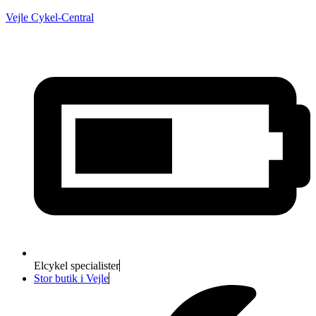
Vejle Cykel-Central
Elcykel specialister
Stor butik i Vejle