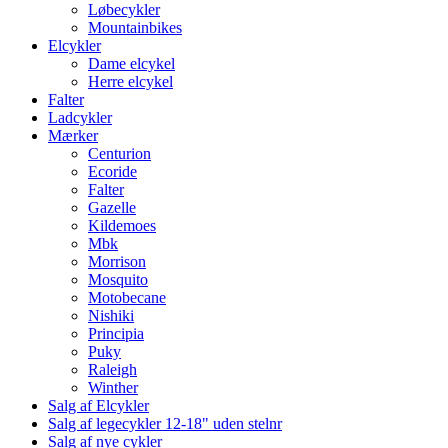
Løbecykler
Mountainbikes
Elcykler
Dame elcykel
Herre elcykel
Falter
Ladcykler
Mærker
Centurion
Ecoride
Falter
Gazelle
Kildemoes
Mbk
Morrison
Mosquito
Motobecane
Nishiki
Principia
Puky
Raleigh
Winther
Salg af Elcykler
Salg af legecykler 12-18" uden stelnr
Salg af nye cykler