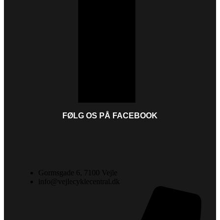
FØLG OS PÅ FACEBOOK
Gormsgade 6, 7100 Vejle
info@vejlecyklecentral.dk