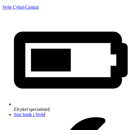
Vejle Cykel-Central
Elcykel specialister
Stor butik i Vejle