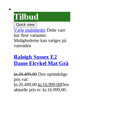
Tilbud
Quick view
Vælg muligheder
Dette vare
har flere varianter.
Mulighederne kan vælges på
varesiden
Raleigh Sussex E2
Dame Elcykel Mat Grå
kr.
20.499,00
Den oprindelige
pris var:
kr.20.499,00.
kr.
16.999,00
Den
aktuelle pris er: kr.16.999,00.