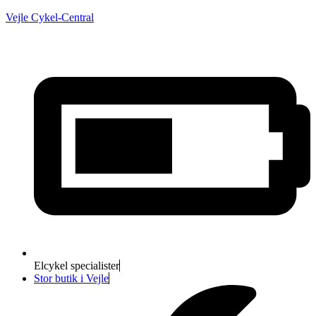
Vejle Cykel-Central
Elcykel specialister
Stor butik i Vejle