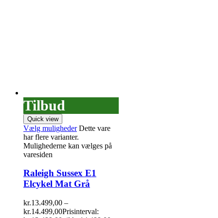
Tilbud
Quick view
Vælg muligheder
Dette vare
har flere varianter.
Mulighederne kan vælges på
varesiden
Raleigh Sussex E1
Elcykel Mat Grå
kr.
13.499,00
–
kr.
14.499,00
Prisinterval: