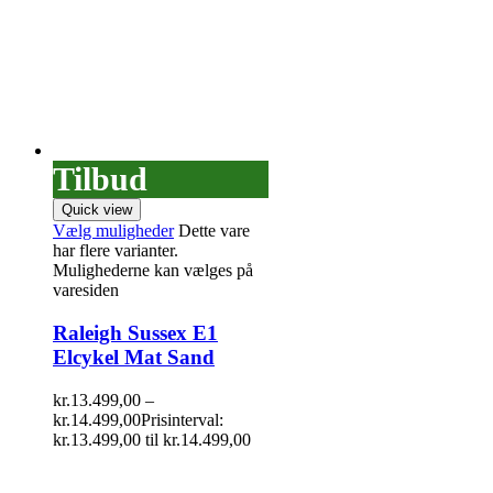
Tilbud
Quick view
Vælg muligheder
Dette vare
har flere varianter.
Mulighederne kan vælges på
varesiden
Raleigh Sussex E1
Elcykel Mat Sand
kr.
13.499,00
–
kr.
14.499,00
Prisinterval:
kr.13.499,00 til kr.14.499,00