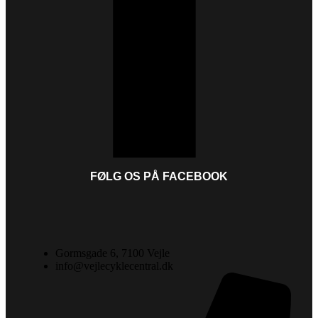
FØLG OS PÅ FACEBOOK
Gormsgade 6, 7100 Vejle
info@vejlecyklecentral.dk