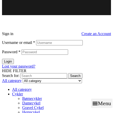
Sign in
Create an Account
Username or email
*
Password
*
Login
Lost your password?
HIDE FILTER
Search for:
Search
All category
All category
Cykler
Børnecykler
Menu
Damecykel
Gravel Cykel
Herrecykel
BOOK TID TIL VÆRK
NØGLE SERVICE