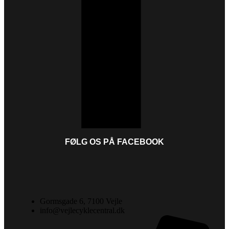
FØLG OS PÅ FACEBOOK
Gormsgade 6, 7100 Vejle
info@vejlecyklecentral.dk