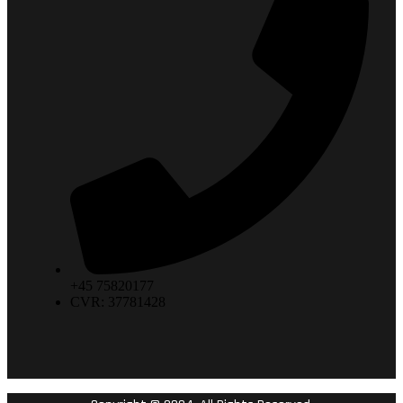
+45 75820177
CVR: 37781428