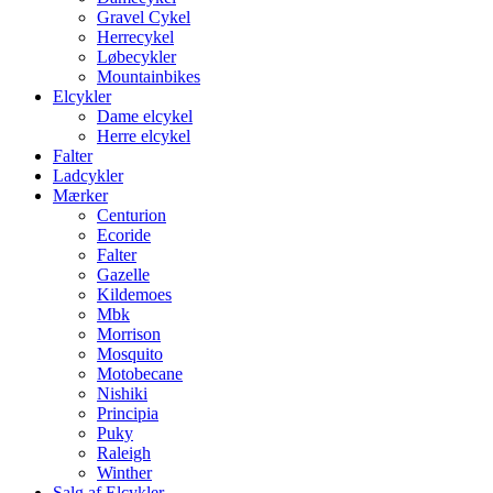
Gravel Cykel
Herrecykel
Løbecykler
Mountainbikes
Elcykler
Dame elcykel
Herre elcykel
Falter
Ladcykler
Mærker
Centurion
Ecoride
Falter
Gazelle
Kildemoes
Mbk
Morrison
Mosquito
Motobecane
Nishiki
Principia
Puky
Raleigh
Winther
Salg af Elcykler