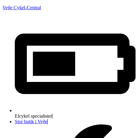
Vejle Cykel-Central
Elcykel specialister
Stor butik i Vejle