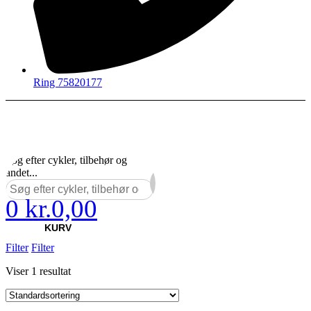
Ring 75820177
Søg efter cykler, tilbehør og
andet...
0
kr.
0,00
×
KURV
Filter
Filter
Viser 1 resultat