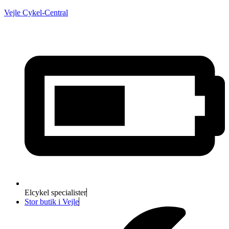
Vejle Cykel-Central
Elcykel specialister
Stor butik i Vejle