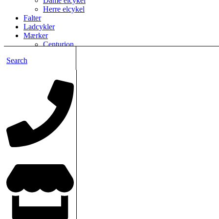
Dame elcykel
Herre elcykel
Falter
Ladcykler
Mærker
Centurion
Ecoride
Search
Falter
Gazelle
Kildemoes
Mbk
Morrison
Mosquito
Motobecane
Nishiki
Principia
Puky
Raleigh
Winther
Salg af Elcykler
Salg af legecykler 12-18" uden stelnr
Salg af nye cykler
Tilbud
Menu
Top