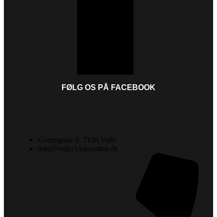
FØLG OS PÅ FACEBOOK
Gormsgade 6, 7100 Vejle
info@vejlecyklecentral.dk