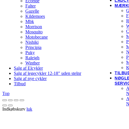
LADC
Ecoride
MÆRK
Falter
G
Gazelle
F
Kildemoes
R
Mbk
W
Morrison
C
Mosquito
M
Motobecane
P
Nishiki
Principia
N
Puky
P
Raleigh
M
Winther
K
Salg af Elcykler
TILBU
Salg af legecykler 12-18" uden stelnr
NØGL
Salg af nye cykler
SERVI
Tilbud
A
N
Top
A
N
Indkøbskurv
luk