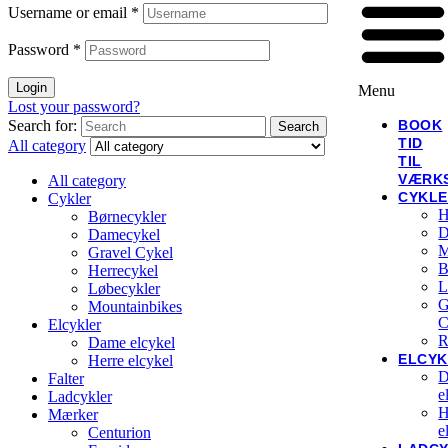
Username or email
*
Password
*
Login
Menu
Lost your password?
BOOK
Search for:
Search
TID
All category
TIL
VÆRK
All category
CYKL
Cykler
H
Børnecykler
D
Damecykel
M
Gravel Cykel
B
Herrecykel
L
Løbecykler
G
Mountainbikes
C
Elcykler
R
Dame elcykel
ELCYK
Herre elcykel
D
Falter
e
Ladcykler
H
Mærker
e
Centurion