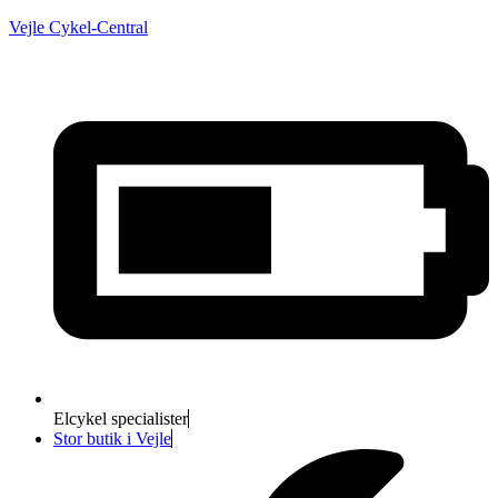
Vejle Cykel-Central
Elcykel specialister
Stor butik i Vejle