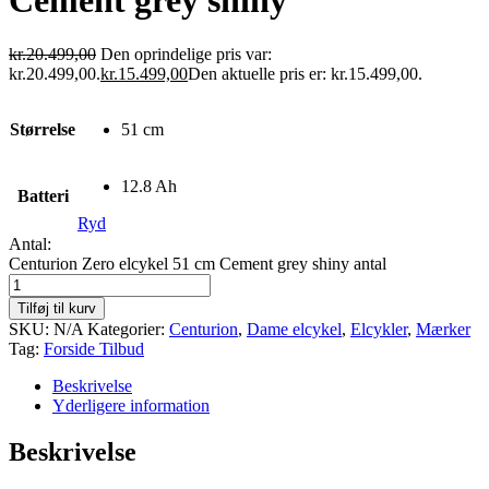
Cement grey shiny
kr.
20.499,00
Den oprindelige pris var:
kr.20.499,00.
kr.
15.499,00
Den aktuelle pris er: kr.15.499,00.
Størrelse
51 cm
12.8 Ah
Batteri
Ryd
Antal:
Centurion Zero elcykel 51 cm Cement grey shiny antal
Tilføj til kurv
SKU:
N/A
Kategorier:
Centurion
,
Dame elcykel
,
Elcykler
,
Mærker
Tag:
Forside Tilbud
Beskrivelse
Yderligere information
Beskrivelse