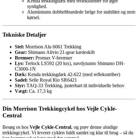
Kenda trekkingdæk med refleksstriber for øget
synlighed.
Aluminiums dobbeltbundede fælge for stabilitet og nem
kørsel.
Tekniske Detaljer
Stel:
Morrison Alu 6061 Trekking
Gear:
Shimano Alivio 21-gear kædeskift
Bremser:
Promax V-bremser
Lys:
Trelock LS592 (20 lux), navdynamo Shimano DH-
C3000-1N
Dæk:
Kenda trekkingdæk 42-622 (med refleksstriber)
Sadel:
Selle Royal Rio SR6421
Styr:
TAQ-33 Trekking, justerbart til individuelle behov
Vægt:
Ca. 17,3 kg
Din Morrison Trekkingcykel hos Vejle Cykle-
Central
Besøg os hos
Vejle Cykle-Central
, og prøv denne alsidige
trekkingcykel. Vi leverer cyklen fuldt samlet og klar til brug – så du