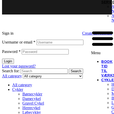
SERVI
A
N
A
N
Sign in
Create an Account
Username or email
*
Password
*
Menu
Login
BOOK
Lost your password?
TID
TIL
Search for:
Search
VÆRK
All category
CYKL
H
All category
D
Cykler
M
Børnecykler
B
Damecykel
L
Gravel Cykel
G
Herrecykel
C
Løbecykler