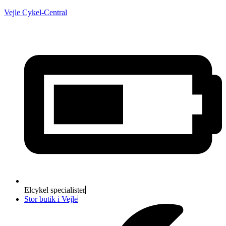
Vejle Cykel-Central
Elcykel specialister
Stor butik i Vejle