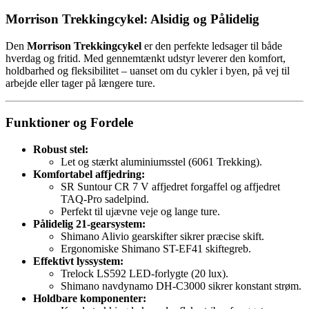
Morrison Trekkingcykel: Alsidig og Pålidelig
Den
Morrison Trekkingcykel
er den perfekte ledsager til både
hverdag og fritid. Med gennemtænkt udstyr leverer den komfort,
holdbarhed og fleksibilitet – uanset om du cykler i byen, på vej til
arbejde eller tager på længere ture.
Funktioner og Fordele
Robust stel:
Let og stærkt aluminiumsstel (6061 Trekking).
Komfortabel affjedring:
SR Suntour CR 7 V affjedret forgaffel og affjedret
TAQ-Pro sadelpind.
Perfekt til ujævne veje og lange ture.
Pålidelig 21-gearsystem:
Shimano Alivio gearskifter sikrer præcise skift.
Ergonomiske Shimano ST-EF41 skiftegreb.
Effektivt lyssystem:
Trelock LS592 LED-forlygte (20 lux).
Shimano navdynamo DH-C3000 sikrer konstant strøm.
Holdbare komponenter: