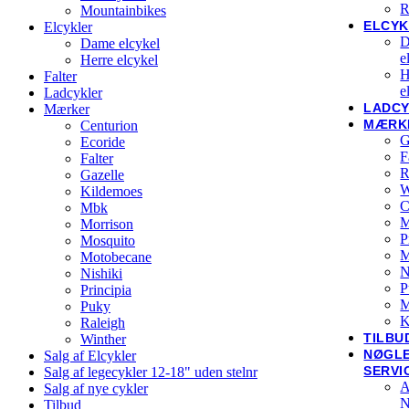
R
Mountainbikes
ELCYK
Elcykler
D
Dame elcykel
e
Herre elcykel
H
Falter
e
Ladcykler
LADC
Mærker
MÆRK
Centurion
G
Ecoride
F
Falter
R
Gazelle
W
Kildemoes
C
Mbk
M
Morrison
P
Mosquito
Motobecane
N
Nishiki
P
Principia
M
Puky
K
Raleigh
TILBU
Winther
NØGL
Salg af Elcykler
SERVI
Salg af legecykler 12-18" uden stelnr
A
Salg af nye cykler
N
Tilbud