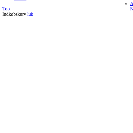
A
N
Top
Indkøbskurv
luk