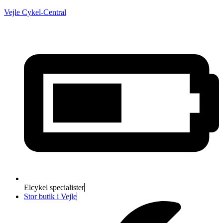
Vejle Cykel-Central
Elcykel specialister
Stor butik i Vejle