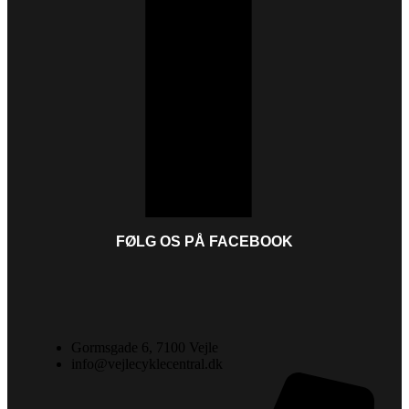
FØLG OS PÅ FACEBOOK
Gormsgade 6, 7100 Vejle
info@vejlecyklecentral.dk