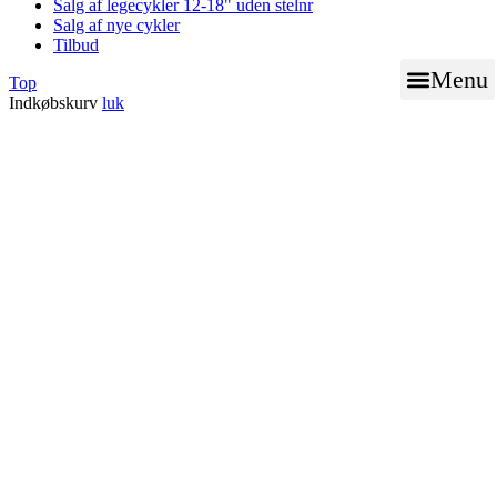
Salg af legecykler 12-18" uden stelnr
Salg af nye cykler
Tilbud
Menu
Top
Indkøbskurv
luk
BOOK TID TIL VÆRK
NØGLE SERVICE