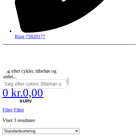
Ring 75820177
Søg efter cykler, tilbehør og
andet...
0
kr.
0,00
×
KURV
Filter
Filter
Viser 3 resultater