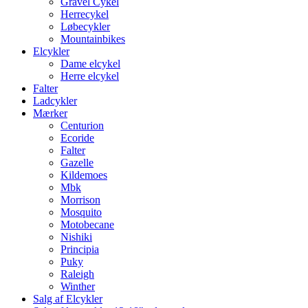
Gravel Cykel
Herrecykel
Løbecykler
Mountainbikes
Elcykler
Dame elcykel
Herre elcykel
Falter
Ladcykler
Mærker
Centurion
Ecoride
Falter
Gazelle
Kildemoes
Mbk
Morrison
Mosquito
Motobecane
Nishiki
Principia
Puky
Raleigh
Winther
Salg af Elcykler