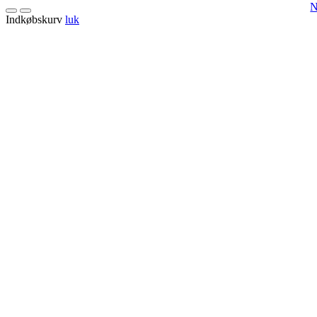
N
Indkøbskurv
luk