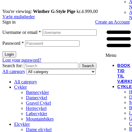
A
N
You're viewing:
Winther G-Style Pige
kr.
4.999,00
A
Vælg muligheder
N
Sign in
Create an Account
Username or email
*
Password
*
Login
Menu
Lost your password?
Search for:
BOOK
Search
TID
All category
TIL
VÆRK
All category
CYKL
Cykler
H
Børnecykler
D
Damecykel
M
Gravel Cykel
B
Herrecykel
L
Løbecykler
G
Mountainbikes
C
Elcykler
R
Dame elcykel