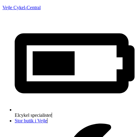
Vejle Cykel-Central
Elcykel specialister
Stor butik i Vejle