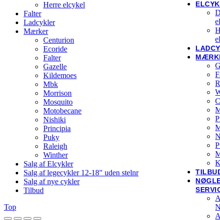
ELCYK
Herre elcykel
D
Falter
e
Ladcykler
H
Mærker
e
Centurion
LADC
Ecoride
MÆRK
Falter
G
Gazelle
F
Kildemoes
R
Mbk
W
Morrison
C
Mosquito
M
Motobecane
P
Nishiki
Principia
N
Puky
P
Raleigh
M
Winther
K
Salg af Elcykler
TILBU
Salg af legecykler 12-18" uden stelnr
NØGL
Salg af nye cykler
SERVI
Tilbud
A
Top
N
A