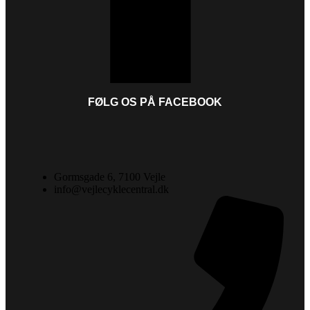
FØLG OS PÅ FACEBOOK
Gormsgade 6, 7100 Vejle
info@vejlecyklecentral.dk