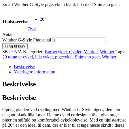
Smart Winther G-Style pigecykel i blank lilla med Shimano gear.
20"
Hjulstørrelse
Ryd
Antal:
Winther G-Style Pige antal
Tilføj til kurv
SKU:
N/A
Kategorier:
Børnecykler
,
Cykler
,
Mærker
,
Winther
Tags:
20 tommer cykel
,
lilla cykel
,
pigecykel
,
Shimano gear
,
Winther
Beskrivelse
Yderligere information
Beskrivelse
Beskrivelse
Opdag glæden ved cykling med Winther G-Style pigecyklen i en
elegant blank lilla farve. Denne cykel er designet til at give unge
piger en stilfuld og komfortabel cykeloplevelse. Med en hjulstørrelse
på 20″ er den ideel til dem, der er klar til at tage næste skridt i deres