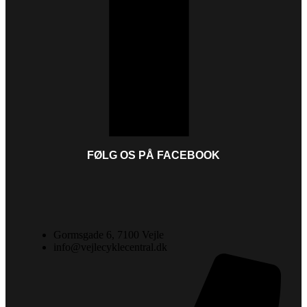
FØLG OS PÅ FACEBOOK
Gormsgade 6, 7100 Vejle
info@vejlecyklecentral.dk