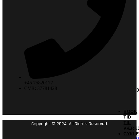
+45 75820177
CVR: 37781428
BOOK
TID
TIL
Copyright © 2024
.
All Rights Reserved.
VÆRK
CYKL