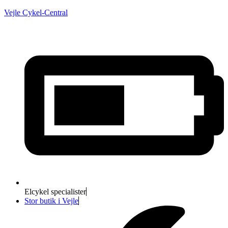
Vejle Cykel-Central
Elcykel specialister
Stor butik i Vejle