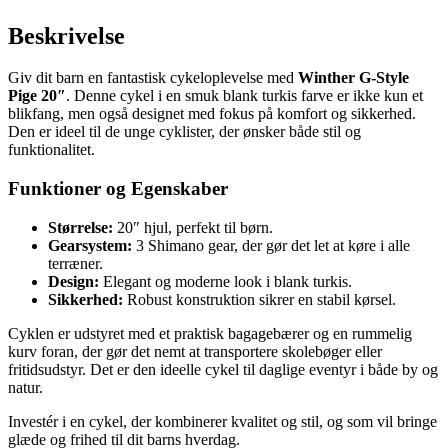
Beskrivelse
Giv dit barn en fantastisk cykeloplevelse med
Winther G-Style
Pige 20″
. Denne cykel i en smuk blank turkis farve er ikke kun et
blikfang, men også designet med fokus på komfort og sikkerhed.
Den er ideel til de unge cyklister, der ønsker både stil og
funktionalitet.
Funktioner og Egenskaber
Størrelse:
20″ hjul, perfekt til børn.
Gearsystem:
3 Shimano gear, der gør det let at køre i alle
terræner.
Design:
Elegant og moderne look i blank turkis.
Sikkerhed:
Robust konstruktion sikrer en stabil kørsel.
Cyklen er udstyret med et praktisk bagagebærer og en rummelig
kurv foran, der gør det nemt at transportere skolebøger eller
fritidsudstyr. Det er den ideelle cykel til daglige eventyr i både by og
natur.
Investér i en cykel, der kombinerer kvalitet og stil, og som vil bringe
glæde og frihed til dit barns hverdag.