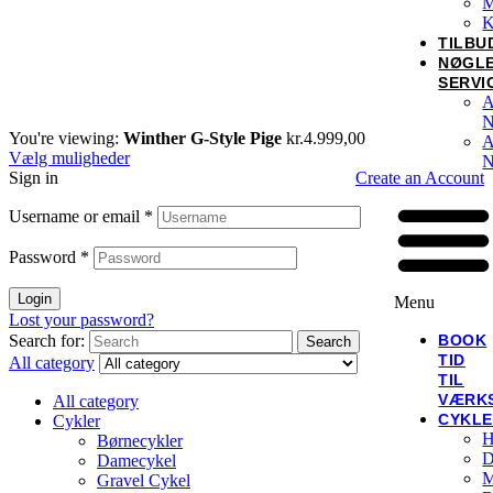
M
K
TILBU
NØGL
SERVI
A
N
You're viewing:
Winther G-Style Pige
kr.
4.999,00
A
Vælg muligheder
N
Sign in
Create an Account
Username or email
*
Password
*
Login
Menu
Lost your password?
Search for:
BOOK
Search
TID
All category
TIL
VÆRK
All category
CYKL
Cykler
H
Børnecykler
D
Damecykel
M
Gravel Cykel