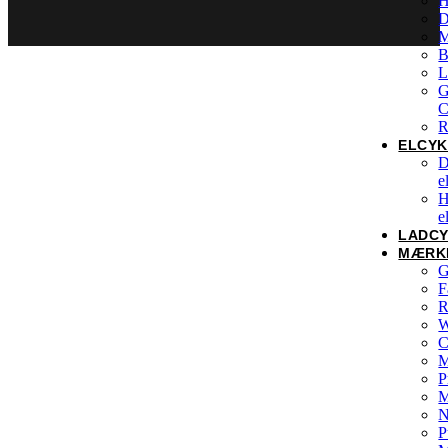
H
D
M
B
L
G
C
R
ELCYK
D
e
H
e
LADC
MÆRK
G
F
R
W
C
M
P
N
P