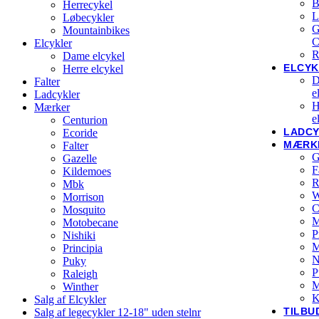
B
Herrecykel
L
Løbecykler
G
Mountainbikes
C
Elcykler
R
Dame elcykel
ELCYK
Herre elcykel
D
Falter
e
Ladcykler
H
Mærker
e
Centurion
LADC
Ecoride
MÆRK
Falter
G
Gazelle
F
Kildemoes
R
Mbk
W
Morrison
C
Mosquito
M
Motobecane
P
Nishiki
Principia
N
Puky
P
Raleigh
M
Winther
K
Salg af Elcykler
TILBU
Salg af legecykler 12-18" uden stelnr