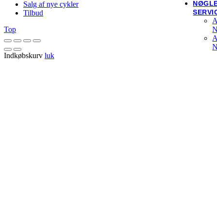
NØGL
Salg af nye cykler
SERVI
Tilbud
A
Top
N
A
N
Indkøbskurv
luk