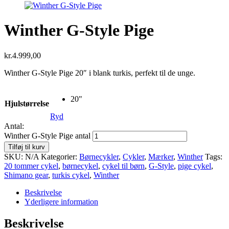
Winther G-Style Pige
kr.
4.999,00
Winther G-Style Pige 20″ i blank turkis, perfekt til de unge.
20"
Hjulstørrelse
Ryd
Antal:
Winther G-Style Pige antal
Tilføj til kurv
SKU:
N/A
Kategorier:
Børnecykler
,
Cykler
,
Mærker
,
Winther
Tags:
20 tommer cykel
,
børnecykel
,
cykel til børn
,
G-Style
,
pige cykel
,
Shimano gear
,
turkis cykel
,
Winther
Beskrivelse
Yderligere information
Beskrivelse