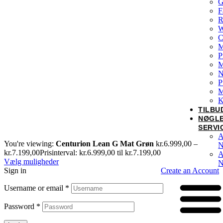
G
F
R
W
C
M
P
N
P
M
K
TILBU
NØGL
SERVI
A
You're viewing:
Centurion Lean G Mat Grøn
kr.
6.999,00
–
N
kr.
7.199,00
Prisinterval: kr.6.999,00 til kr.7.199,00
A
Vælg muligheder
N
Sign in
Create an Account
Username or email
*
Password
*