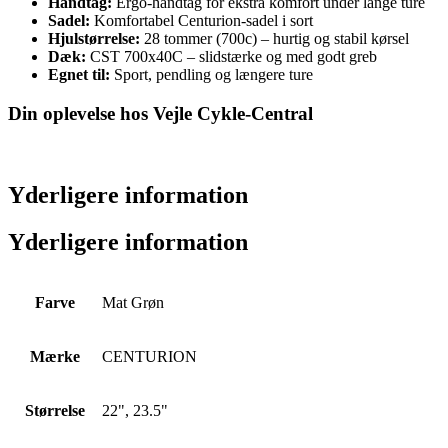
Håndtag:
Ergo-håndtag for ekstra komfort under lange ture
Sadel:
Komfortabel Centurion-sadel i sort
Hjulstørrelse:
28 tommer (700c) – hurtig og stabil kørsel
Dæk:
CST 700x40C – slidstærke og med godt greb
Egnet til:
Sport, pendling og længere ture
Din oplevelse hos Vejle Cykle-Central
Yderligere information
Yderligere information
Farve
Mat Grøn
Mærke
CENTURION
Størrelse
22", 23.5"