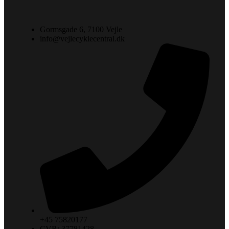
Gormsgade 6, 7100 Vejle
info@vejlecyklecentral.dk
+45 75820177
CVR: 37781428