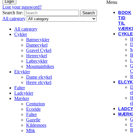
Login
Menu
Lost your password?
Search for:
BOOK
Search
TID
All category
TIL
VÆRK
All category
CYKL
Cykler
H
Børnecykler
D
Damecykel
M
Gravel Cykel
B
Herrecykel
L
Løbecykler
G
Mountainbikes
C
Elcykler
R
Dame elcykel
ELCYK
Herre elcykel
D
Falter
e
Ladcykler
H
Mærker
e
Centurion
LADC
Ecoride
MÆRK
Falter
G
Gazelle
F
Kildemoes
R
Mbk