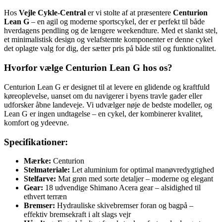
Hos
Vejle Cykle-Central
er vi stolte af at præsentere
Centurion
Lean G
– en agil og moderne sportscykel, der er perfekt til både
hverdagens pendling og de længere weekendture. Med et slankt stel,
et minimalistisk design og velafstemte komponenter er denne cykel
det oplagte valg for dig, der sætter pris på både stil og funktionalitet.
Hvorfor vælge Centurion Lean G hos os?
Centurion Lean G er designet til at levere en glidende og kraftfuld
køreoplevelse, uanset om du navigerer i byens travle gader eller
udforsker åbne landeveje. Vi udvælger nøje de bedste modeller, og
Lean G er ingen undtagelse – en cykel, der kombinerer kvalitet,
komfort og ydeevne.
Specifikationer:
Mærke:
Centurion
Stelmateriale:
Let aluminium for optimal manøvredygtighed
Stelfarve:
Mat grøn med sorte detaljer – moderne og elegant
Gear:
18 udvendige Shimano Acera gear – alsidighed til
ethvert terræn
Bremser:
Hydrauliske skivebremser foran og bagpå –
effektiv bremsekraft i alt slags vejr