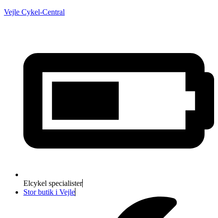
Vejle Cykel-Central
Elcykel specialister
Stor butik i Vejle